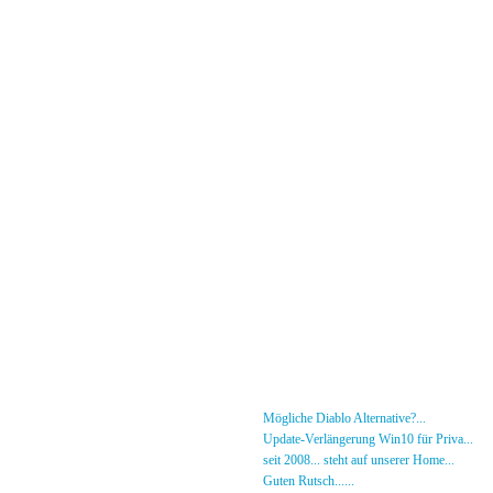
Menü
News
»
Mögliche Diablo Alternative?...
30.01.26 - 18
Forum
»
Update-Verlängerung Win10 für Priva...
27.
[DS]-Shop
»
seit 2008... steht auf unserer Home...
05.05.2
Mitglieder
»
Guten Rutsch......
31.12.23 - 12:50 von [DS]-Jer