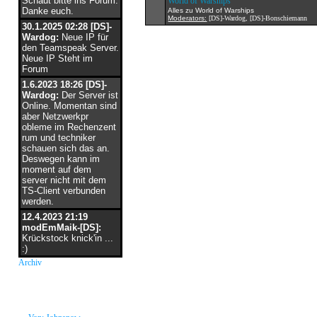
Schaut bitte ins Forum.
World of Warships
Danke euch.
Alles zu World of Warships
Moderators:
[DS]-Wardog
,
[DS]-Bonschiemann
30.1.2025 02:28 [DS]-
Wardog:
Neue IP für
den Teamspeak Server.
Neue IP Steht im
Forum
1.6.2023 18:26 [DS]-
Wardog:
Der Server ist
Online. Momentan sind
aber Netzwerkpr
obleme im Rechenzent
rum und techniker
schauen sich das an.
Deswegen kann im
moment auf dem
server nicht mit dem
TS-Client verbunden
werden.
12.4.2023 21:19
modEmMaik-[DS]:
Krückstock knick'in ...
:)
Archiv
neue Grüße