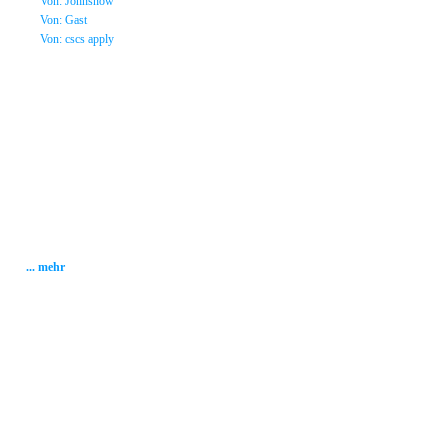
»
Von: Johnsnow
»
Von: Gast
»
Von: cscs apply
Statistik
Gesamt: 2002723
Heute: 383
Gestern: 337
Gästebuch: 58
Forum Posts: 20086
Forum Threads: 2503
Angemeldete User: 184
Wait a Email User: 0
User in Map: 39
Online: 2
... mehr