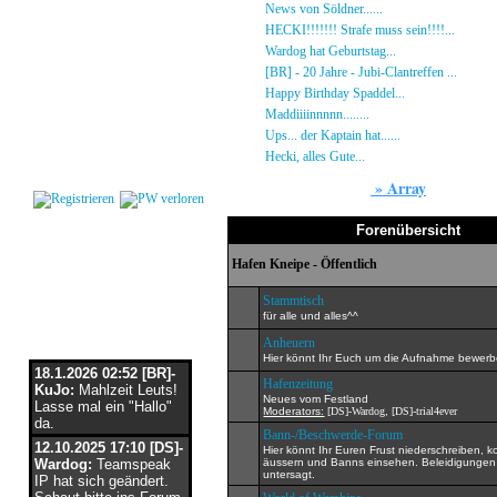
Gästebuch
»
News von Söldner......
16.10.23 - 15:14 von [D
Regeln
»
HECKI!!!!!!! Strafe muss sein!!!!...
21.09.23
Kalender
»
Wardog hat Geburtstag...
15.07.23 - 19:26 von
Impressum
»
[BR] - 20 Jahre - Jubi-Clantreffen ...
13.07.23
Datenschutz
»
Happy Birthday Spaddel...
11.06.23 - 23:13 
Kontakt
»
Maddiiiinnnnn........
18.02.23 - 22:17 von [DS]
»
Ups... der Kaptain hat......
03.12.22 - 08:24 von
Login
»
Hecki, alles Gute...
12.10.22 - 23:54 von BR-He
»
Array
Forum
Forenübersicht
Hafen Kneipe - Öffentlich
Stammtisch
für alle und alles^^
Flaschenpost
Anheuern
Hier könnt Ihr Euch um die Aufnahme bewer
18.1.2026 02:52 [BR]-
Hafenzeitung
KuJo:
Mahlzeit Leuts!
Neues vom Festland
Lasse mal ein "Hallo"
Moderators:
[DS]-Wardog
,
[DS]-trial4ever
da.
Bann-/Beschwerde-Forum
12.10.2025 17:10 [DS]-
Hier könnt Ihr Euren Frust niederschreiben, kon
Wardog:
Teamspeak
äussern und Banns einsehen. Beleidigungen
untersagt.
IP hat sich geändert.