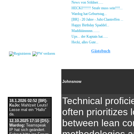
Gästebuch
»
News von Söldner......
16.10.23 - 15:14 von [D
Regeln
»
HECKI!!!!!!! Strafe muss sein!!!!...
21.09.23
Kalender
»
Wardog hat Geburtstag...
15.07.23 - 19:26 von
Impressum
»
[BR] - 20 Jahre - Jubi-Clantreffen ...
13.07.23
Datenschutz
»
Happy Birthday Spaddel...
11.06.23 - 23:13 
Kontakt
»
Maddiiiinnnnn........
18.02.23 - 22:17 von [DS]
»
Ups... der Kaptain hat......
03.12.22 - 08:24 von
Login
»
Hecki, alles Gute...
12.10.22 - 23:54 von BR-He
Gästebuch
58
Johnsnow
Flaschenpost
Technical profic
18.1.2026 02:52 [BR]-
KuJo:
Mahlzeit Leuts!
often prioritizes l
Lasse mal ein "Hallo"
da.
between lean co
12.10.2025 17:10 [DS]-
Wardog:
Teamspeak
IP hat sich geändert.