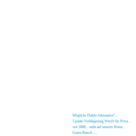
Menü
News
»
Mögliche Diablo Alternative?...
30.01.26 - 18
Forum
»
Update-Verlängerung Win10 für Priva...
27.
[DS]-Shop
»
seit 2008... steht auf unserer Home...
05.05.2
Mitglieder
»
Guten Rutsch......
31.12.23 - 12:50 von [DS]-Jer