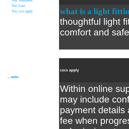
»
Von: Johnsnow
»
Von: Gast
what is a light fitti
»
Von: cscs apply
thoughtful light f
Statistik
comfort and safe
Gesamt: 2001855
Heute: 222
Gestern: 337
Gästebuch: 58
Forum Posts: 20086
Forum Threads: 2503
Angemeldete User: 184
Wait a Email User: 0
User in Map: 39
cscs apply
Online: 5
... mehr
Within online su
may include conf
payment details 
fee when progre