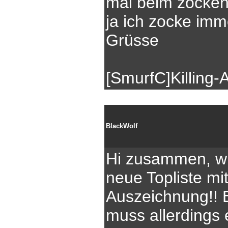
mal beim zocken
ja ich zocke imme
Grüsse
[SmurfC]Killing-
BlackWolf
Hi zusammen, wi
neue Topliste mi
Auszeichnung!! 
muss allerdings e