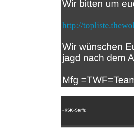
Wir bitten um eu
http://topliste.thewo
Wir wünschen Eu
jagd nach dem 
Mfg =TWF=Tea
=KSK=Stuffz