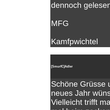
dennoch gelesen
MFG
Kamfpwichtel
[SmurfC]Adler
Schöne Grüsse u
neues Jahr wüns
Vielleicht trifft 