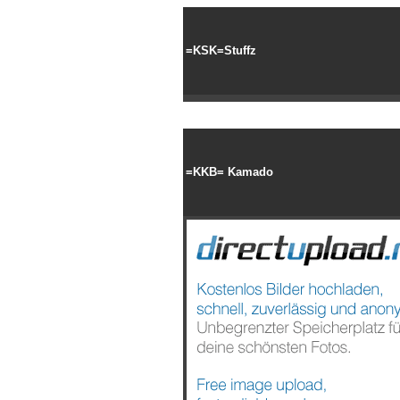
=KSK=Stuffz
=KKB= Kamado