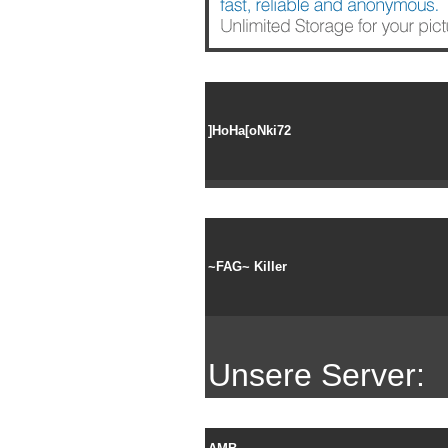
]HoHa[oNki72
~FAG~ Killer
Unsere Server: