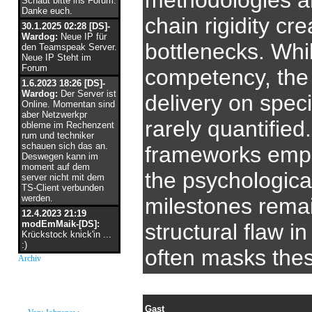
methodologies an
Schaut bitte ins Forum.
Danke euch.
chain rigidity cre
30.1.2025 02:28 [DS]-
Wardog:
Neue IP für
bottlenecks. Whi
den Teamspeak Server.
Neue IP Steht im
Forum
competency, the 
1.6.2023 18:26 [DS]-
Wardog:
Der Server ist
delivery on speci
Online. Momentan sind
aber Netzwerkpr
rarely quantifie
obleme im Rechenzent
rum und techniker
schauen sich das an.
frameworks empha
Deswegen kann im
moment auf dem
the psychologica
server nicht mit dem
TS-Client verbunden
werden.
milestones remai
12.4.2023 21:19
modEmMaik-[DS]:
structural flaw in
Krückstock knick'in ...
:)
often masks thes
Archiv
neue Grüße
Gast