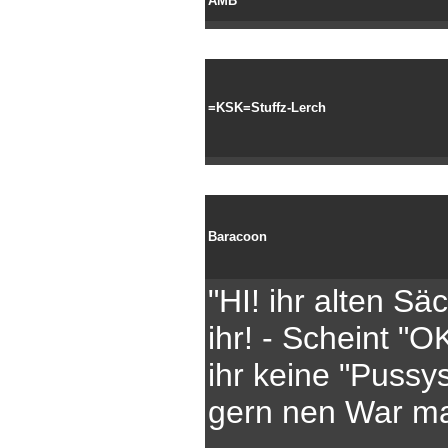
AMB
=KSK=Stuffz-Lerch
Baracoon
"HI! ihr alten Sä
ihr! - Scheint "O
ihr keine "Pussy
gern nen War m