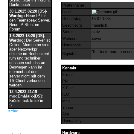
Schaut bitte ins Forum.
Danke euch.
Piratenname
30.1.2025 02:28 [DS]-
Land
Wardog:
Neue IP für
Geburtstag
15.07.1985
den Teamspeak Server.
Neue IP Steht im
Geschlecht
männlich
Forum
Status
aktiv
1.6.2023 18:26 [DS]-
Wohnort
Zeven
Wardog:
Der Server ist
Online. Momentan sind
Homepage
aber Netzwerkpr
"If it took more than one
obleme im Rechenzent
Signatur
rum und techniker
schauen sich das an.
Deswegen kann im
Kontakt
moment auf dem
E-mail
server nicht mit dem
TS-Client verbunden
PN
werden.
X-Fire
12.4.2023 21:19
ICQ
modEmMaik-[DS]:
Krückstock knick'in ...
Msn
:)
Yahoo
Archiv
Aim
Usergallery
neue Grüße
Hardware