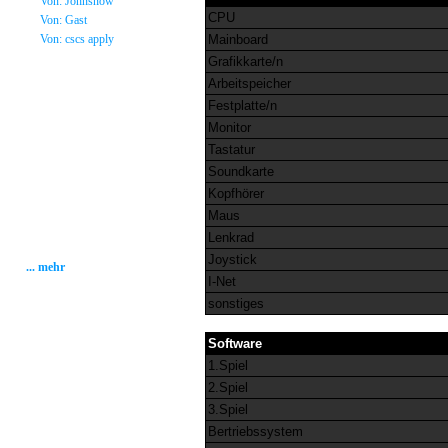
»
Von: Johnsnow
CPU
»
Von: Gast
»
Von: cscs apply
Mainboard
Grafikkarte/n
Statistik
Arbeitspeicher
Festplatte/n
Gesamt: 2001378
Monitor
Heute: 82
Gestern: 280
Tastatur
Gästebuch: 58
Soundkarte
Forum Posts: 20086
Forum Threads: 2503
Kopfhörer
Angemeldete User: 184
Maus
Wait a Email User: 0
User in Map: 39
Lenkrad
Online: 2
Joystick
... mehr
I-Net
sonstiges
Software
1.Spiel
2.Spiel
3.Spiel
Bertriebssystem