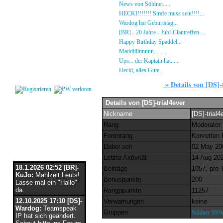
Gästebuch
»
News von Söldner......
16.10.23 - 15:14 von [D
Regeln
»
HECKI!!!!!!! Strafe muss sein!!!!...
21.09.23
Kalender
»
Wardog hat Geburtstag...
15.07.23 - 19:26 von
Impressum
»
[BR] - 20 Jahre - Jubi-Clantreffen ...
13.07.23
Datenschutz
»
Happy Birthday Spaddel...
11.06.23 - 23:13 
Kontakt
»
Maddiiiinnnnn........
18.02.23 - 22:17 von [DS]
»
Ups... der Kaptain hat......
03.12.22 - 08:24 von
Login
»
Hecki, alles Gute...
12.10.22 - 23:54 von BR-He
»
Details von [DS]-
Users
Details von [DS]-trial4ever
Nickname
[DS]-trial4
Rang
Moderator
Forenrang
Korvetten 
Flaschenpost
Dabei seit
02 May 20
Letzte Aktivität
14 Aug 202
18.1.2026 02:52 [BR]-
Beiträge
1057, pro 
KuJo:
Mahlzeit Leuts!
Bonuspunkte
200
Lasse mal ein "Hallo"
da.
Rangppunkte
11257
12.10.2025 17:10 [DS]-
Verwarnungen
keine
Wardog:
Teamspeak
Gruppen
Söldner SS
IP hat sich geändert.