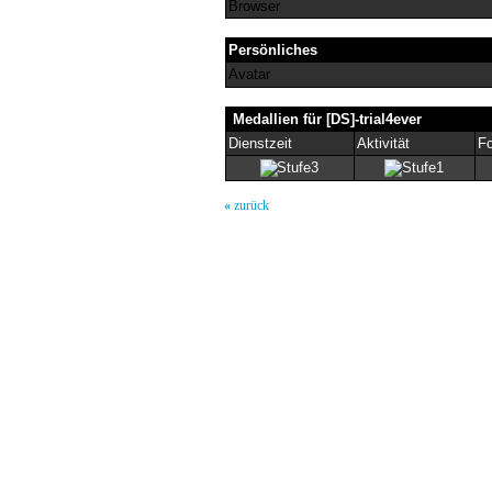
Browser
Persönliches
Avatar
Medallien für [DS]-trial4ever
Dienstzeit
Aktivität
Fo
«
zurück