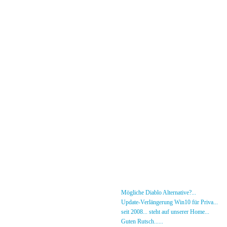
Menü
News
»
Mögliche Diablo Alternative?...
30.01.26 - 18
Forum
»
Update-Verlängerung Win10 für Priva...
27.
[DS]-Shop
»
seit 2008... steht auf unserer Home...
05.05.2
Mitglieder
»
Guten Rutsch......
31.12.23 - 12:50 von [DS]-Jer