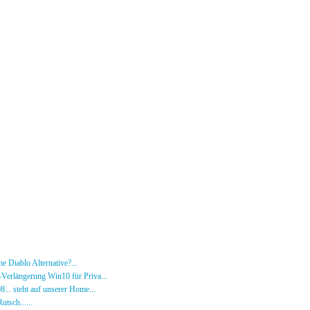
e Diablo Alternative?...
30.01.26 - 18:24 von [DS]-Wardog
Verlängerung Win10 für Priva...
27.09.25 - 19:00 von [DS]-Wardog
08... steht auf unserer Home...
05.05.24 - 09:57 von [DS]-Jeram
utsch......
31.12.23 - 12:50 von [DS]-Jeram