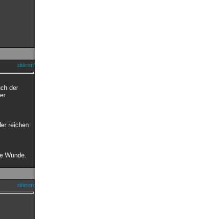
zitieren
ch der
er
er reichen
ine Wunde.
zitieren