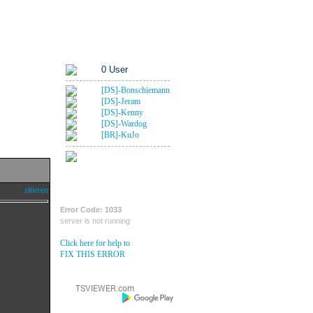
Rangübersicht
Foren-Links
An Deck
0 User
[DS]-Bonschiemann
[DS]-Jeram
[DS]-Kenny
[DS]-Wardog
[BR]-KuJo
20 Gäste
Krähennest
zitieren
Error Code: 1033
server is not running
Click here for help to
FIX THIS ERROR