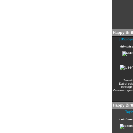
Happy Birt
[DS]-Sp
Administ
Zurzeit
Dabei seit
Beiträge
Verwarnungen
Happy Birt
Tayle
Leichtma