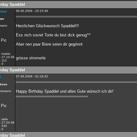
hday Spaddel
romer
06.06.2009 - 20:15:38
ter
Herzlichen Glückwunsch Spaddel!!!
Ess nich soviel Torte du bist dick genug^^
Aber nen paar Biere seien dir gegönnt
:
inaktiv
:
27.10.08
grüsse stromerle
:
112
:
0
hday Spaddel
i
07.06.2009 - 01:18:32
trose
Happy Birthday Spaddel und alles Gute wünsch ich dir!
:
aktiv
:
27.04.08
:
530
:
0
hday Spaddel