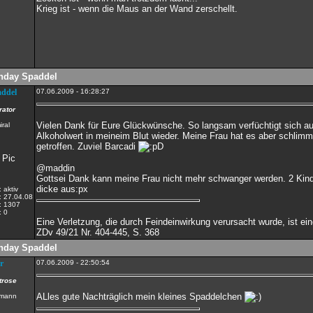
Krieg ist - wenn die Maus an der Wand zerschellt.
hday Spaddel
addel
07.06.2009 - 16:28:27
rator
Vielen Dank für Eure Glückwünsche. So langsam verfüchtigt sich au
Alkoholwert in meineim Blut wieder. Meine Frau hat es aber schlimm
getroffen. Zuviel Barcadi
@maddin
Gottsei Dank kann meine Frau nicht mehr schwanger werden. 2 Kind
dicke aus:px
:
aktiv
:
27.04.08
:
1307
:
0
Eine Verletzung, die durch Feindeinwirkung verursacht wurde, ist e
ZDv 49/21 Nr. 404-445, S. 368
hday Spaddel
r
07.06.2009 - 22:50:54
trose
ALles gute Nachträglich mein kleines Spaddelchen