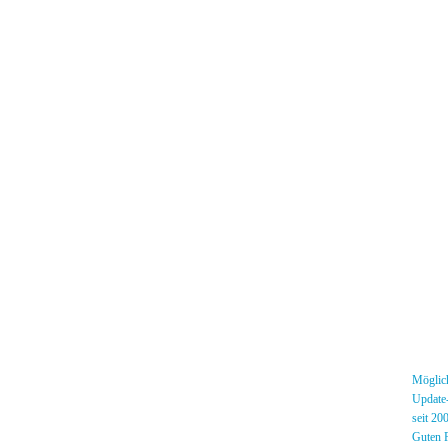
Menü
News
»
Möglich
Forum
»
Update-
[DS]-Shop
»
seit 20
Mitglieder
»
Guten R