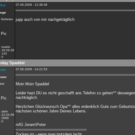
cker
07.06.2009 - 12:38:38
unge
jupp auch von mir nachgeträgtlich
:
inaktiv
:
28.09.08
:
143
:
0
hday Spaddel
eram
07.06.2009 - 14:21:53
rator
Moin Moin Spaddel
Leider hast DU es nicht geschafft ans Telefon zu gehen^^ deswegen
nachträglich.
Herzlichen Glückwunsch Opa^^ alles erdenklich Gute zum Geburtsta
nächsten schönen Jahre Deines Lebens.
:
aktiv
:
22.04.08
:
2669
:
0
mfG Jeram\Peter
Zocken ist - wenn man trotzdem lacht...