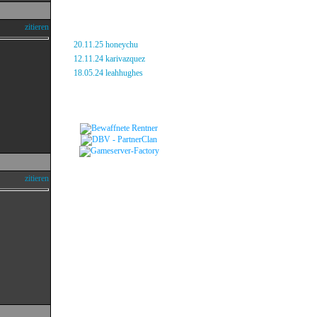
neue Ratten
zitieren
»
20.11.25 honeychu
»
12.11.24 karivazquez
»
18.05.24 leahhughes
Freundschaften
zitieren