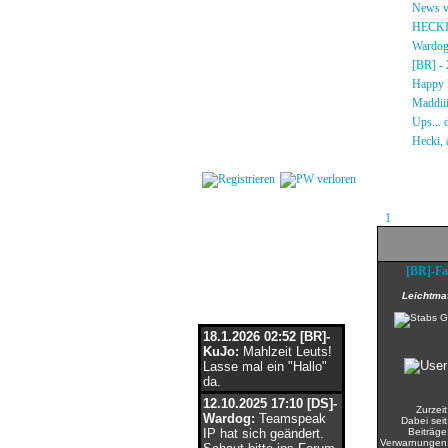
Gästebuch
»
News vo
Regeln
»
HECKI!!
Kalender
»
Wardog 
Impressum
»
[BR] - 2
Datenschutz
»
Happy B
Kontakt
»
Maddiiii
»
Ups... d
Login
»
Hecki, a
[
| 2 ]
1
[BR]-Fa
Flaschenpost
Leichtma
18.1.2026 02:52 [BR]-
KuJo:
Mahlzeit Leuts!
Lasse mal ein "Hallo"
da.
12.10.2025 17:10 [DS]-
Zurzeit
Wardog:
Teamspeak
Dabei seit
IP hat sich geändert.
Beiträge
Verwarnungen