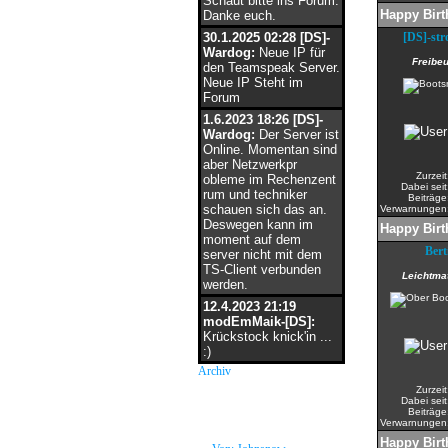
Schaut bitte ins Forum.
Happy Birt
Danke euch.
30.1.2025 02:28 [DS]-
[DS]-st
Wardog:
Neue IP für
Freibeu
den Teamspeak Server.
Neue IP Steht im
Forum
1.6.2023 18:26 [DS]-
Wardog:
Der Server ist
Online. Momentan sind
aber Netzwerkpr
Zurzeit
obleme im Rechenzent
Dabei seit
rum und techniker
Beiträge
schauen sich das an.
Verwarnungen
Deswegen kann im
Happy Birt
moment auf dem
Bert
server nicht mit dem
TS-Client verbunden
Leichtma
werden.
12.4.2023 21:19
modEmMaik-[DS]:
Krückstock knick'in ...
:)
Archiv
Zurzeit
Dabei seit
neue Grüße
Beiträge
Verwarnungen
Happy Birt