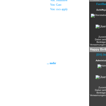
»
Von: Johnsnow
FaceHa
»
Von: Gast
»
Von: cscs apply
Schiffsj
Statistik
Gesamt: 2001716
Heute: 83
Gestern: 337
Zurzeit
Gästebuch: 58
Dabei seit
Forum Posts: 20086
Beiträge
Verwarnungen
Forum Threads: 2503
Angemeldete User: 184
Happy Birt
Wait a Email User: 0
[DS]-J
User in Map: 39
Online: 60
Administ
... mehr
Zurzeit
Dabei seit
Beiträge
Verwarnungen