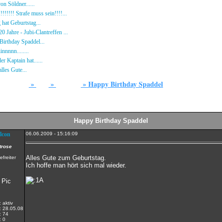
n Söldner......
16.10.23 - 15:14 von [DS]-Wardog
!!!!! Strafe muss sein!!!!...
21.09.23 - 20:33 von BR-Hecki
hat Geburtstag...
15.07.23 - 19:26 von BR-Hecki
0 Jahre - Jubi-Clantreffen ...
13.07.23 - 18:44 von [BR]-KuJo
irthday Spaddel...
11.06.23 - 23:13 von modEmMaik-[DS]
nnnnn........
18.02.23 - 22:17 von [DS]-maddin
er Kaptain hat......
03.12.22 - 08:24 von [DS]-Jeram
lles Gute...
12.10.22 - 23:54 von BR-Hecki
»
»
»
Happy Birthday Spaddel
Forum
Array
Stammtisch
Happy Birthday Spaddel
lcon
06.06.2009 - 15:16:09
trose
Alles Gute zum Geburtstag.
Ich hoffe man hört sich mal wieder.
:
aktiv
:
28.05.08
:
74
:
0