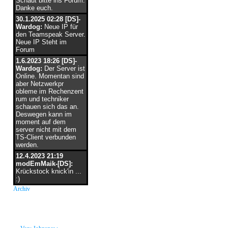
Schaut bitte ins Forum.
Danke euch.
30.1.2025 02:28 [DS]-
Wardog:
Neue IP für
den Teamspeak Server.
Neue IP Steht im
Forum
1.6.2023 18:26 [DS]-
Wardog:
Der Server ist
Online. Momentan sind
aber Netzwerkpr
obleme im Rechenzent
rum und techniker
schauen sich das an.
Deswegen kann im
moment auf dem
server nicht mit dem
TS-Client verbunden
werden.
12.4.2023 21:19
modEmMaik-[DS]:
Krückstock knick'in ...
:)
Archiv
neue Grüße