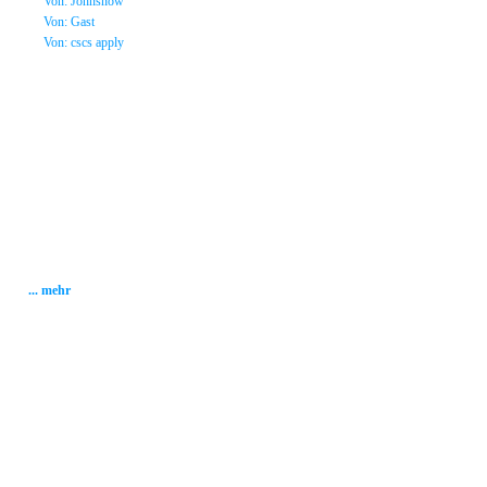
»
Von: Johnsnow
»
Von: Gast
»
Von: cscs apply
Statistik
Gesamt: 2001500
Heute: 204
Gestern: 280
Gästebuch: 58
Forum Posts: 20086
Forum Threads: 2503
Angemeldete User: 184
Wait a Email User: 0
User in Map: 39
Online: 4
... mehr