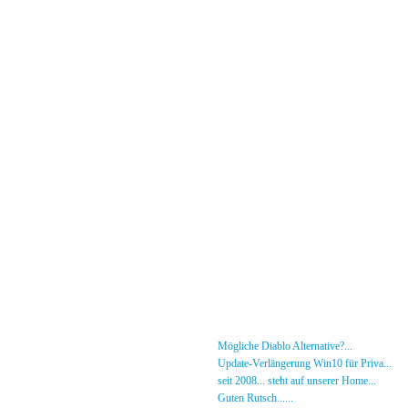
Menü
News
»
Mögliche Diablo Alternative?...
30.01.26 - 18
Forum
»
Update-Verlängerung Win10 für Priva...
27.
[DS]-Shop
»
seit 2008... steht auf unserer Home...
05.05.2
Mitglieder
»
Guten Rutsch......
31.12.23 - 12:50 von [DS]-Jer