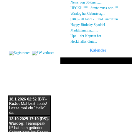
Gästebuch
»
News von Söldner......
16.10.23 - 15:14 von [D
Regeln
»
HECKI!!!!!!! Strafe muss sein!!!!...
21.09.23
Kalender
»
Wardog hat Geburtstag...
15.07.23 - 19:26 von
Impressum
»
[BR] - 20 Jahre - Jubi-Clantreffen ...
13.07.23
Datenschutz
»
Happy Birthday Spaddel...
11.06.23 - 23:13 
Kontakt
»
Maddiiiinnnnn........
18.02.23 - 22:17 von [DS]
»
Ups... der Kaptain hat......
03.12.22 - 08:24 von
Login
»
Hecki, alles Gute...
12.10.22 - 23:54 von BR-He
Kalender
Nur am 29 Mai 2
Flaschenpost
18.1.2026 02:52 [BR]-
KuJo:
Mahlzeit Leuts!
Lasse mal ein "Hallo"
da.
12.10.2025 17:10 [DS]-
Wardog:
Teamspeak
IP hat sich geändert.