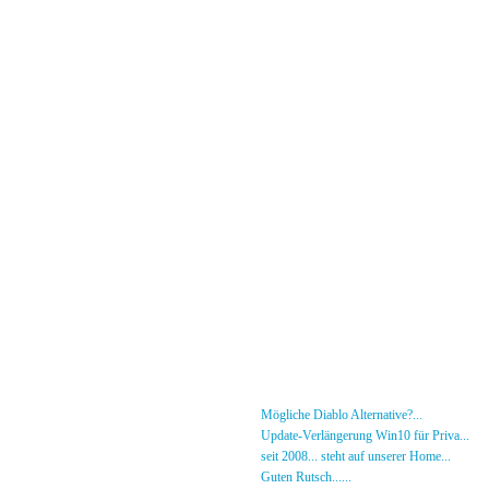
Menü
News
»
Mögliche Diablo Alternative?...
30.01.26 - 18
Forum
»
Update-Verlängerung Win10 für Priva...
27.
[DS]-Shop
»
seit 2008... steht auf unserer Home...
05.05.2
Mitglieder
»
Guten Rutsch......
31.12.23 - 12:50 von [DS]-Jer