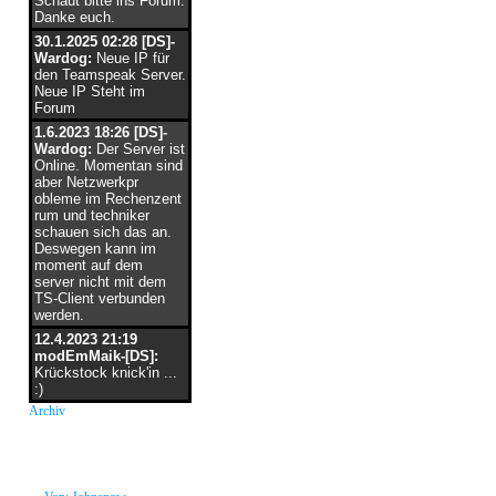
Schaut bitte ins Forum.
Danke euch.
30.1.2025 02:28 [DS]-
Wardog:
Neue IP für
den Teamspeak Server.
Neue IP Steht im
Forum
1.6.2023 18:26 [DS]-
Wardog:
Der Server ist
Online. Momentan sind
aber Netzwerkpr
obleme im Rechenzent
rum und techniker
schauen sich das an.
Deswegen kann im
moment auf dem
server nicht mit dem
TS-Client verbunden
werden.
12.4.2023 21:19
modEmMaik-[DS]:
Krückstock knick'in ...
:)
Archiv
neue Grüße