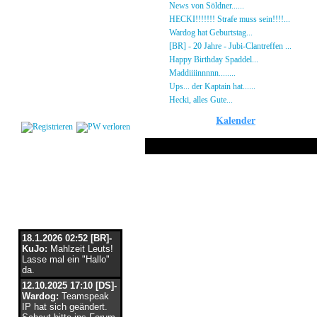
Gästebuch
»
News von Söldner......
16.10.23 - 15:14 von [D
Regeln
»
HECKI!!!!!!! Strafe muss sein!!!!...
21.09.23
Kalender
»
Wardog hat Geburtstag...
15.07.23 - 19:26 von
Impressum
»
[BR] - 20 Jahre - Jubi-Clantreffen ...
13.07.23
Datenschutz
»
Happy Birthday Spaddel...
11.06.23 - 23:13 
Kontakt
»
Maddiiiinnnnn........
18.02.23 - 22:17 von [DS]
»
Ups... der Kaptain hat......
03.12.22 - 08:24 von
Login
»
Hecki, alles Gute...
12.10.22 - 23:54 von BR-He
Kalender
Nur am 22 April 
Flaschenpost
18.1.2026 02:52 [BR]-
KuJo:
Mahlzeit Leuts!
Lasse mal ein "Hallo"
da.
12.10.2025 17:10 [DS]-
Wardog:
Teamspeak
IP hat sich geändert.