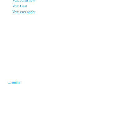
»
Von: Johnsnow
»
Von: Gast
»
Von: cscs apply
Statistik
Gesamt: 2001116
Heute: 100
Gestern: 268
Gästebuch: 58
Forum Posts: 20086
Forum Threads: 2503
Angemeldete User: 184
Wait a Email User: 0
User in Map: 39
Online: 10
... mehr