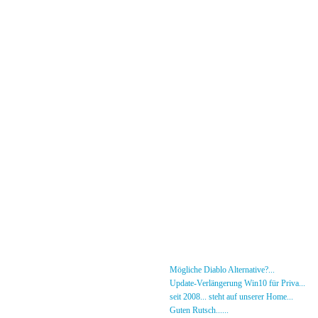
Menü
News
»
Mögliche Diablo Alternative?...
30.01.26 - 18
Forum
»
Update-Verlängerung Win10 für Priva...
27.
[DS]-Shop
»
seit 2008... steht auf unserer Home...
05.05.2
Mitglieder
»
Guten Rutsch......
31.12.23 - 12:50 von [DS]-Jer