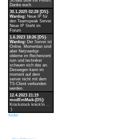
Schaut bitte ins Forum.
Danke euch.
30.1.2025 02:28 [DS]-
Wardog:
Neue IP für
den Teamspeak Server.
Neue IP Steht im
Forum
1.6.2023 18:26 [DS]-
Wardog:
Der Server ist
Online. Momentan sind
aber Netzwerkpr
obleme im Rechenzent
rum und techniker
schauen sich das an.
Deswegen kann im
moment auf dem
server nicht mit dem
TS-Client verbunden
werden.
12.4.2023 21:19
modEmMaik-[DS]:
Krückstock knick'in ...
:)
Archiv
neue Grüße