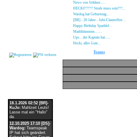
Gästebuch
»
News von Söldner......
16.10.23 - 15:14 von [D
Regeln
»
HECKI!!!!!!! Strafe muss sein!!!!...
21.09.23
Kalender
»
Wardog hat Geburtstag...
15.07.23 - 19:26 von
Impressum
»
[BR] - 20 Jahre - Jubi-Clantreffen ...
13.07.23
Datenschutz
»
Happy Birthday Spaddel...
11.06.23 - 23:13 
Kontakt
»
Maddiiiinnnnn........
18.02.23 - 22:17 von [DS]
»
Ups... der Kaptain hat......
03.12.22 - 08:24 von
Login
»
Hecki, alles Gute...
12.10.22 - 23:54 von BR-He
Teams
Flaschenpost
18.1.2026 02:52 [BR]-
KuJo:
Mahlzeit Leuts!
Lasse mal ein "Hallo"
da.
12.10.2025 17:10 [DS]-
Wardog:
Teamspeak
IP hat sich geändert.