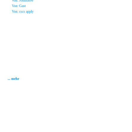
»
Von: Johnsnow
»
Von: Gast
»
Von: cscs apply
Statistik
Gesamt: 2001399
Heute: 103
Gestern: 280
Gästebuch: 58
Forum Posts: 20086
Forum Threads: 2503
Angemeldete User: 184
Wait a Email User: 0
User in Map: 39
Online: 65
... mehr