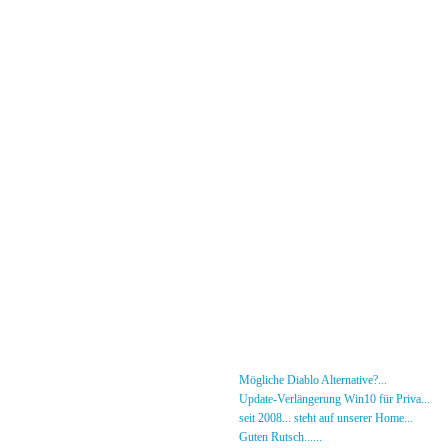
Menü
News
»
Mögliche Diablo Alternative?...
30.01.26 - 18
Forum
»
Update-Verlängerung Win10 für Priva...
27.
[DS]-Shop
»
seit 2008... steht auf unserer Home...
05.05.2
Mitglieder
»
Guten Rutsch......
31.12.23 - 12:50 von [DS]-Jer