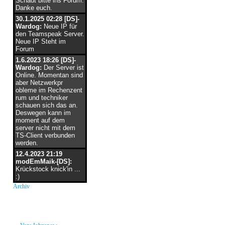
Schaut bitte ins Forum.
Danke euch.
30.1.2025 02:28 [DS]-
Wardog:
Neue IP für
den Teamspeak Server.
Neue IP Steht im
Forum
1.6.2023 18:26 [DS]-
Wardog:
Der Server ist
Online. Momentan sind
aber Netzwerkpr
obleme im Rechenzent
rum und techniker
schauen sich das an.
Deswegen kann im
moment auf dem
server nicht mit dem
TS-Client verbunden
werden.
12.4.2023 21:19
modEmMaik-[DS]:
Krückstock knick'in ...
:)
Archiv
neue Grüße