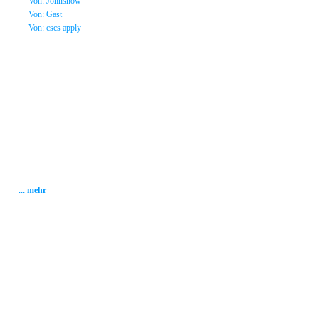
»
Von: Johnsnow
»
Von: Gast
»
Von: cscs apply
Statistik
Gesamt: 2001785
Heute: 152
Gestern: 337
Gästebuch: 58
Forum Posts: 20086
Forum Threads: 2503
Angemeldete User: 184
Wait a Email User: 0
User in Map: 39
Online: 1
... mehr