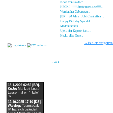
Gästebuch
»
News von Söldner......
16.10.23 - 15:14 von [D
Regeln
»
HECKI!!!!!!! Strafe muss sein!!!!...
21.09.23
Kalender
»
Wardog hat Geburtstag...
15.07.23 - 19:26 von
Impressum
»
[BR] - 20 Jahre - Jubi-Clantreffen ...
13.07.23
Datenschutz
»
Happy Birthday Spaddel...
11.06.23 - 23:13 
Kontakt
»
Maddiiiinnnnn........
18.02.23 - 22:17 von [DS]
»
Ups... der Kaptain hat......
03.12.22 - 08:24 von
Login
»
Hecki, alles Gute...
12.10.22 - 23:54 von BR-He
»
Fehler aufgetret
Forum
Es ist/sind folgende(r) Fehler aufgetret
keine Berechtigung
zurück
Flaschenpost
18.1.2026 02:52 [BR]-
KuJo:
Mahlzeit Leuts!
Lasse mal ein "Hallo"
da.
12.10.2025 17:10 [DS]-
Wardog:
Teamspeak
IP hat sich geändert.