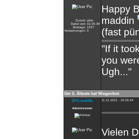
Happy B
maddin
Zurzeit:
aktiv
Dabei seit:
02.05.08
Beiträge:
1057
(fast pün
Verwarnungen:
0
"If it t
you were
Ugh..."
Der 2. Älteste hat Wiegenfest
[DS]-maddin
11.11.2021 - 19:26:44
Administrator
Vielen 