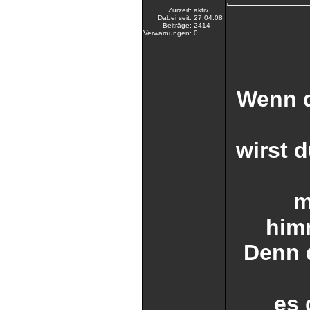
Zurzeit:
aktiv
Dabei seit:
27.04.08
Beiträge:
2414
Verwarnungen:
0
Wenn d
wirst 
m
him
Denn 
es 