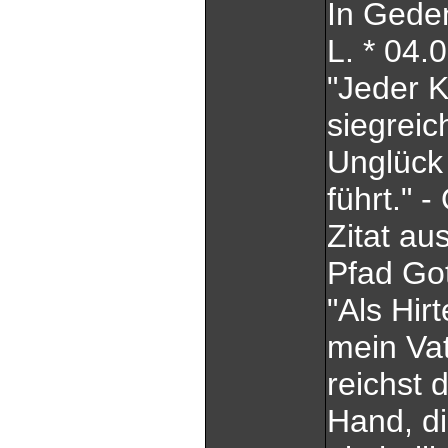
In Gede
L. * 04.
"Jeder K
siegreic
Unglück 
führt." 
Zitat au
Pfad Got
"Als Hir
mein Vat
reichst 
Hand, di