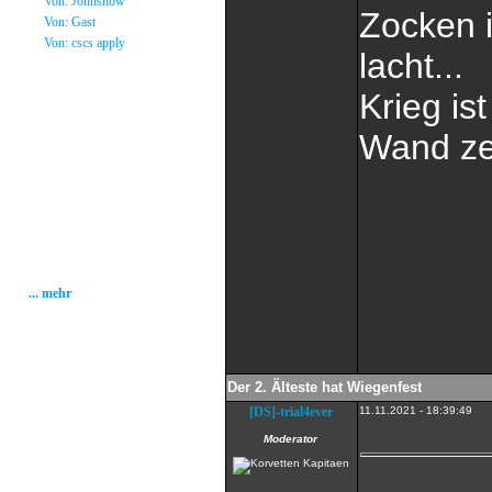
»
Von: Johnsnow
Zocken 
»
Von: Gast
»
Von: cscs apply
lacht...
Statistik
Krieg is
Gesamt: 2001790
Wand zer
Heute: 157
Gestern: 337
Gästebuch: 58
Forum Posts: 20086
Forum Threads: 2503
Angemeldete User: 184
Wait a Email User: 0
User in Map: 39
Online: 3
... mehr
Der 2. Älteste hat Wiegenfest
[DS]-trial4ever
11.11.2021 - 18:39:49
Moderator