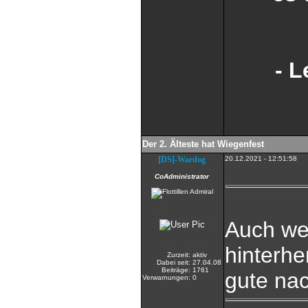
- L
Der 2. Älteste hat Wiegenfest
[DS]-Wardog
20.12.2021 - 12:51:58
CoAdministrator
Auch we
hinterhe
Zurzeit:
aktiv
Dabei seit:
27.04.08
Beiträge:
1761
gute nac
Verwarnungen:
0