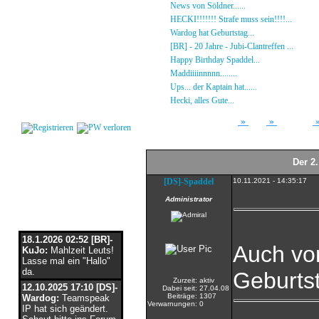
Gästebuch
»
News von Söldner......
16.10.23 - 15:14 von [D
Regeln
»
HECKI!!!!!!! Strafe muss sein!!!!...
21.09.23
Kalender
»
Wardog hat Geburtstag...
15.07.23 - 19:26 von
Impressum
»
[BR] - 20 Jahre - Jubi-Clantreffen ...
13.07.23
Datenschutz
»
Happy Birthday Spaddel...
11.06.23 - 23:13 
Kontakt
»
Maddiiiinnnnn........
18.02.23 - 22:17 von [DS]
»
Ups... der Kaptain hat......
03.12.22 - 08:24 von
Login
»
Hecki, alles Gute...
12.10.22 - 23:54 von BR-He
»
»
Forum
Array
Stammtisch
Der 2
[DS]-Spaddel
10.11.2021 - 14:35:17
Administrator
Flaschenpost
18.1.2026 02:52 [BR]-
Auch von
KuJo:
Mahlzeit Leuts!
Lasse mal ein "Hallo"
da.
Geburtst
Zurzeit:
aktiv
12.10.2025 17:10 [DS]-
Dabei seit:
27.04.08
Beiträge:
1307
Wardog:
Teamspeak
Verwarnungen:
0
IP hat sich geändert.