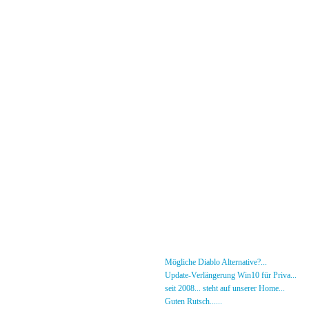
Menü
News
»
Mögliche Diablo Alternative?...
30.01.26 - 18
Forum
»
Update-Verlängerung Win10 für Priva...
27.
[DS]-Shop
»
seit 2008... steht auf unserer Home...
05.05.2
Mitglieder
»
Guten Rutsch......
31.12.23 - 12:50 von [DS]-Jer