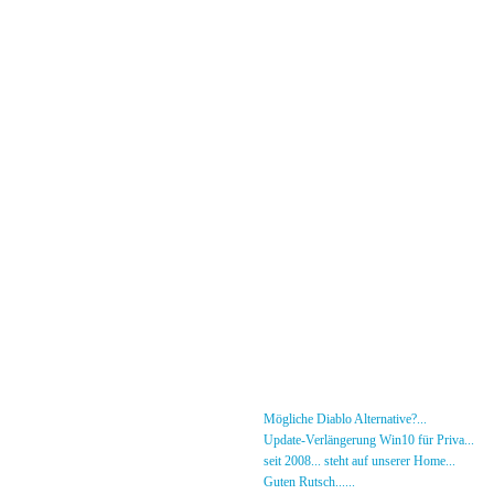
Menü
News
»
Mögliche Diablo Alternative?...
30.01.26 - 18
Forum
»
Update-Verlängerung Win10 für Priva...
27.
[DS]-Shop
»
seit 2008... steht auf unserer Home...
05.05.2
Mitglieder
»
Guten Rutsch......
31.12.23 - 12:50 von [DS]-Jer