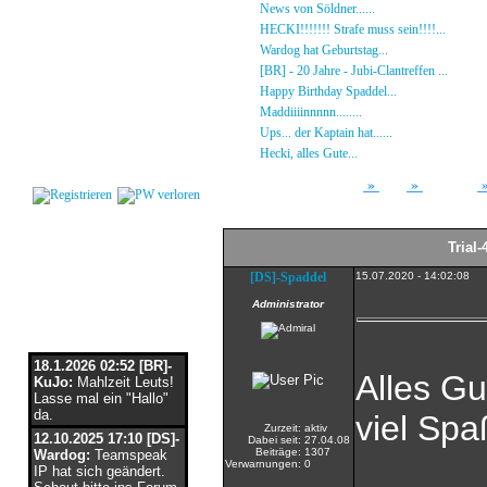
Gästebuch
»
News von Söldner......
16.10.23 - 15:14 von [D
Regeln
»
HECKI!!!!!!! Strafe muss sein!!!!...
21.09.23
Kalender
»
Wardog hat Geburtstag...
15.07.23 - 19:26 von
Impressum
»
[BR] - 20 Jahre - Jubi-Clantreffen ...
13.07.23
Datenschutz
»
Happy Birthday Spaddel...
11.06.23 - 23:13 
Kontakt
»
Maddiiiinnnnn........
18.02.23 - 22:17 von [DS]
»
Ups... der Kaptain hat......
03.12.22 - 08:24 von
Login
»
Hecki, alles Gute...
12.10.22 - 23:54 von BR-He
»
»
Forum
Array
Stammtisch
Trial-
[DS]-Spaddel
15.07.2020 - 14:02:08
Administrator
Flaschenpost
18.1.2026 02:52 [BR]-
Alles G
KuJo:
Mahlzeit Leuts!
Lasse mal ein "Hallo"
da.
viel Spa
Zurzeit:
aktiv
12.10.2025 17:10 [DS]-
Dabei seit:
27.04.08
Beiträge:
1307
Wardog:
Teamspeak
Verwarnungen:
0
IP hat sich geändert.