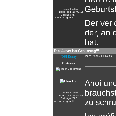
Geburtst
Zurzeit:
aktiv
Dabei seit:
10.09.15
Beiträge:
57
Verwarnungen:
0
Der verl
der, an 
hat.
Trial-4-ever hat Geburtstag!!!
[DS]-Kenny
15.07.2020 - 21:20:13
Freibeuter
Ahoi un
brauchst
Zurzeit:
aktiv
Dabei seit:
11.09.08
Beiträge:
595
zu schr
Verwarnungen:
0