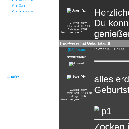
»
Von: Johnsnow
»
Von: Gast
Herzlic
»
Von: cscs apply
Du konn
Statistik
Zurzeit:
aktiv
Dabei seit:
16.11.08
Beiträge:
1767
genieße
Verwarnungen:
0
Gesamt: 2001190
Heute: 174
Gestern: 268
Trial-4-ever hat Geburtstag!!!
Gästebuch: 58
[DS]-Jeram
15.07.2020 - 18:08:07
Forum Posts: 20086
Forum Threads: 2503
Administrator
Angemeldete User: 184
Wait a Email User: 0
User in Map: 39
Online: 98
alles er
... mehr
Geburtst
Zurzeit:
aktiv
Dabei seit:
22.04.08
Beiträge:
2669
Verwarnungen:
0
Zocken 