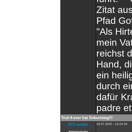
Zitat au
Pfad Got
"Als Hir
mein Vat
reichst 
Hand, di
ein heil
durch ei
dafür Kr
padre et 
Trial-4-ever hat Geburtstag!!!
[DS]-maddin
18.07.2020 - 13:24:34
Administrator