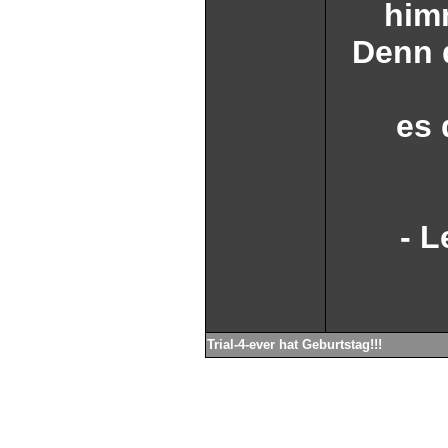
him
Denn 
es 
- L
Trial-4-ever hat Geburtstag!!!