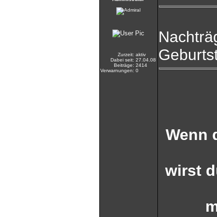
Nachträg
Geburts
Zurzeit:
aktiv
Dabei seit:
27.04.08
Beiträge:
2414
Verwarnungen:
0
Wenn d
wirst 
m