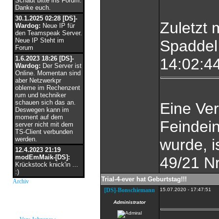
Schaut bitte ins Forum.
Danke euch.
30.1.2025 02:28 [DS]-
Zuletzt 
Wardog:
Neue IP für
den Teamspeak Server.
Neue IP Steht im
Spaddel
Forum
1.6.2023 18:26 [DS]-
14:02:4
Wardog:
Der Server ist
Online. Momentan sind
aber Netzwerkpr
obleme im Rechenzent
rum und techniker
schauen sich das an.
Eine Ver
Deswegen kann im
moment auf dem
Feindei
server nicht mit dem
TS-Client verbunden
werden.
wurde, 
12.4.2023 21:19
modEmMaik-[DS]:
49/21 Nr
Krückstock knick'in ...
:)
Trial-4-ever hat Geburtstag!!!
Archiv
[DS]-Bonschiemann
15.07.2020 - 17:47:51
neue Grüße
Administrator