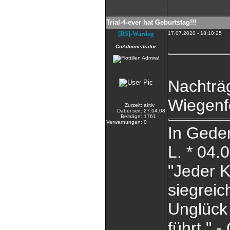
Trial-4-ever hat Geburtstag!!!
[DS]-Wardog
17.07.2020 - 18:10:25
CoAdministrator
Nachträg
Wiegenf
Zurzeit:
aktiv
Dabei seit:
27.04.08
Beiträge:
1761
Verwarnungen:
0
In Gede
L. * 04.
"Jeder K
siegreic
Unglück 
führt." 