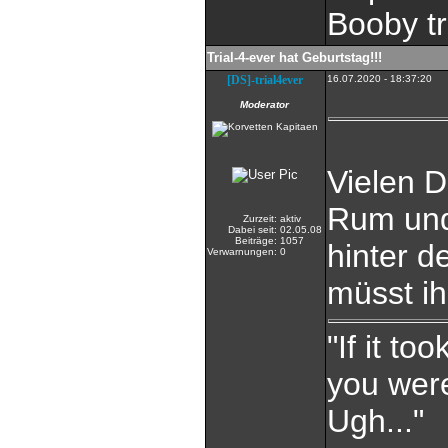
Booby tr
Trial-4-ever hat Geburtstag!!!
[DS]-trial4ever
16.07.2020 - 18:37:20
Moderator
Vielen D
Rum un
Zurzeit:
aktiv
Dabei seit:
02.05.08
Beiträge:
1057
hinter 
Verwarnungen:
0
müsst i
"If it t
you were
Ugh..."