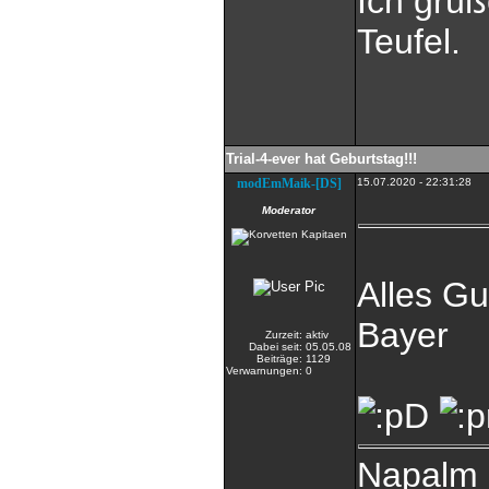
Ich grüß
Teufel.
Trial-4-ever hat Geburtstag!!!
modEmMaik-[DS]
15.07.2020 - 22:31:28
Moderator
Alles G
Bayer
Zurzeit:
aktiv
Dabei seit:
05.05.08
Beiträge:
1129
Verwarnungen:
0
Napalm i