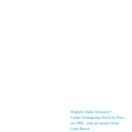
Menü
News
»
Mögliche Diablo Alternative?...
30.01.26 - 18
Forum
»
Update-Verlängerung Win10 für Priva...
27.
[DS]-Shop
»
seit 2008... steht auf unserer Home...
05.05.2
Mitglieder
»
Guten Rutsch......
31.12.23 - 12:50 von [DS]-Jer