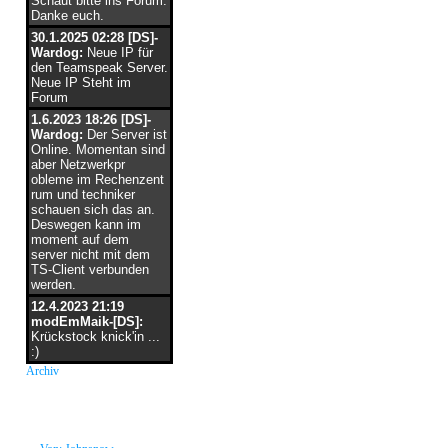
Schaut bitte ins Forum.
Danke euch.
30.1.2025 02:28 [DS]-
Wardog:
Neue IP für
den Teamspeak Server.
Neue IP Steht im
Forum
1.6.2023 18:26 [DS]-
Wardog:
Der Server ist
Online. Momentan sind
aber Netzwerkpr
obleme im Rechenzent
rum und techniker
schauen sich das an.
Deswegen kann im
moment auf dem
server nicht mit dem
TS-Client verbunden
werden.
12.4.2023 21:19
modEmMaik-[DS]:
Krückstock knick'in ...
:)
Archiv
neue Grüße