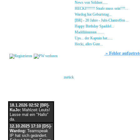
Gästebuch
»
News von Söldner......
16.10.23 - 15:14 von [D
Regeln
»
HECKI!!!!!!! Strafe muss sein!!!!...
21.09.23
Kalender
»
Wardog hat Geburtstag...
15.07.23 - 19:26 von
Impressum
»
[BR] - 20 Jahre - Jubi-Clantreffen ...
13.07.23
Datenschutz
»
Happy Birthday Spaddel...
11.06.23 - 23:13 
Kontakt
»
Maddiiiinnnnn........
18.02.23 - 22:17 von [DS]
»
Ups... der Kaptain hat......
03.12.22 - 08:24 von
Login
»
Hecki, alles Gute...
12.10.22 - 23:54 von BR-He
»
Fehler aufgetret
Forum
Es ist/sind folgende(r) Fehler aufgetret
keine Berechtigung
zurück
Flaschenpost
18.1.2026 02:52 [BR]-
KuJo:
Mahlzeit Leuts!
Lasse mal ein "Hallo"
da.
12.10.2025 17:10 [DS]-
Wardog:
Teamspeak
IP hat sich geändert.