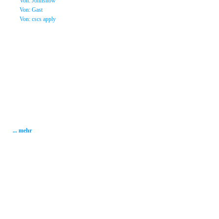
»
Von: Johnsnow
»
Von: Gast
»
Von: cscs apply
Statistik
Gesamt: 2001097
Heute: 81
Gestern: 268
Gästebuch: 58
Forum Posts: 20086
Forum Threads: 2503
Angemeldete User: 184
Wait a Email User: 0
User in Map: 39
Online: 6
... mehr